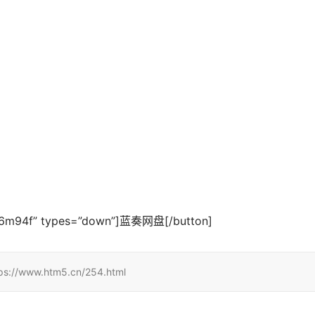
0Ct6m94f” types=”down”]蓝奏网盘[/button]
w.htm5.cn/254.html