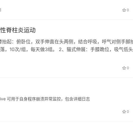
日
0
性脊柱炎运动
替抬起：俯卧位，双手伸直在头两侧，结合呼吸，呼气对侧手脚
落，10次/组，每天做3组。 2、猫式伸展：手膝跪位，吸气低
气抬头塌腰，充分活动我们的脊…
日
0
ReportArchive 可用于自身程序崩溃异常监控，包含详细日志
0