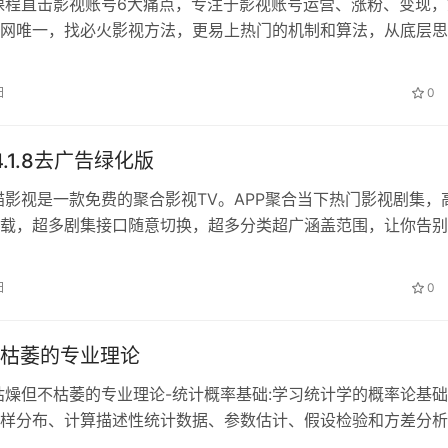
课程直击影视账号6大痛点，专注于影视账号运营、涨粉、变现，
网唯一，找必火影视方法，更易上热门的机制和算法，从底层思
题不靠运气/全凭数据做账号。数会…
日
0
.1.8去广告绿化版
猫影视是一款免费的聚合影视TV。APP聚合当下热门影视剧集，
载，超多剧集接口随意切换，超多分类超广涵盖范围，让你告别
截图 下载地址 [butt…
日
0
枯萎的专业理论
枯燥但不枯萎的专业理论-统计概率基础:学习统计学的概率论基
样分布、计算描述性统计数据、参数估计、假设检验和方差分析
础的统计鉴定思维和能力。这门课…