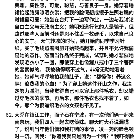
典娜，集性感，可爱，聪慧，与善良于一身。她穿着睡
裙抬起胳膊晾晒衣裳；把我的脸假想成镜子左照右瞧的
时候最可爱；她坐在台灯下一边写作业，一边与我讨论
自由主义与无政府主义；她明知道行乞的人是骗子，但
路过那些人面前时还是忍不住丢一枚硬币，以求自己良
心的安宁。 天气转凉的时候，她开始向同学学习针
织，买了毛线照着图册开始鼓捣起来，并且不允许我偷
窥她的杰作。然而当作品终于完成，试穿时她才悲催地
发现毛衣小了一圈，即使穿上也像猪八戒中了三个菩萨
的套索似的。 我被勒得喘不过气，非常无助地看着
她，她却气呼呼地拍我的肚子，说：“都怪你！养这么
胖！浪费我的心血！” 为了穿上她这件开山之作，我决
定努力减肥，当我觉得自己可以穿上那件毛衣，却又错
过穿毛衣的季节。再后来，那件毛衣也找不着了，如
今，那个为傻逼织毛衣的女孩也不见了。
大乔在镇江工作，而子石在宁波，有一次他们俩一起来
南京玩，我们四人一起去吃傣妹。聊天时大乔说漏嘴
了，说到当年他们俩和我打赌的事情，凌一尧的脸色顿
时一沉，问我：“你追我就只是因为一个赌？” 我吓得脸