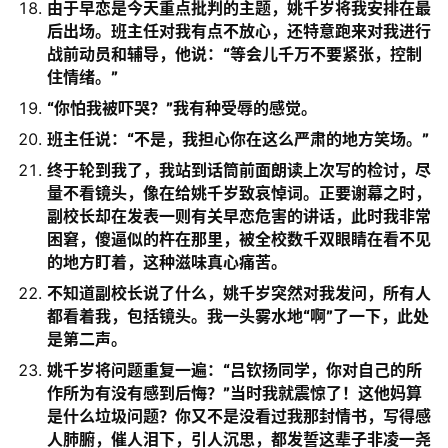
由于早恋是今天重点批判的主题，姚千岁将我安排在最
后出场。班主任对我有点不放心，还特意跑来对我进行
战前动员和辅导，他说：“等会儿千万不要紧张，控制
住情绪。”
“你怕我被吓哭？”我有种受辱的感觉。
班主任说：“不是，我担心你在这么严肃的地方笑场。”
终于轮到我了，我站到话筒前面朗读上次写的检讨，尽
量不看镜头，像在给姚千岁致哀悼词。正要谢幕之时，
副校长却在发表一则有关早恋危害的讲话，此时我非常
困窘，傻逼似的杵在那里，被全校数千双眼睛在看不见
的地方盯着，这种滋味真心痛苦。
不知道副校长说了什么，姚千岁突然对我发问，所有人
都看着我，包括镜头。我一头雾水地“啊”了一下，此处
是第二声。
姚千岁将问题重复一遍：“吕钦扬同学，你对自己的所
作所为有没有感到后悔？”当时我就震惊了！这他妈算
是什么垃圾问题？你又不是没看过我那封情书，写得感
人肺腑，催人泪下，引人沉思，都发誓这辈子非凌一尧