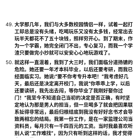
大学那几年，我们与大多数校园情侣一样，试着一起打
工却总是没有头绪，吃喝玩乐又没有太多钱，经常出去
玩半天都花不了五十块钱，照样穷开心。到了期末，作
为一个学霸，她完全闭门不出，专心复习，而我一个学
渣只要做完小抄就可以安安心心地玩游戏了。
就这样一直混着，我到了大三时，我们面临分道扬镳的
危险。她还要一年才本科毕业，以后还要考研，而我已
经面临实习。她说:“要不你考专升本吧！”我考虑好几
天，最后还是决定离开校门，我说“你乖乖上学，以后
还要读研，我先出去闯，等你毕业了我刚好娶你过
门！”我至今不知道自己当初的决定是否正确，有时坚
定地认为那是男人的担当，但一旦喝多了就会把因果联
系扯得非常远，最后归根结底到我没有好好念书才会导
致两相忘的结局。我第一份工作，是在一家监理公司当
资料员，每月只有一千四百元的工资。当时我最喜欢听
别人说“工作难找”，因为只有听到这样的话，我才觉得