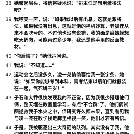
她皱起眉头，将信将疑地说：“姚主任是想用激将法
吧？”
我哼笑一声，说：“如果我以后有出息，这就是激将
法，如果我没有出息，这就是他的神机妙算，老狐狸从
来不会吃亏的。不过他也没有说错，我的确是癞蛤蟆想
吃天鹅肉，可能再过多少年，我还是他手里的反面教
材。”
“你后悔了？”她低声问道。
我说：“不知道……”
运动会之后没多久，凌一尧偷偷塞给我一张字条，她
说：“如果你能够考到本科，高考结束以后咱们就假装
在一起，气死姚千岁！”
子石和大乔很快发现我的不正常，因为我很少搭理他们
俩，整天埋在教室里学习，有点“不合群”了。他们俩试
图拯救我于水火之中，但研究许久都未果，直到看见我
与凌一尧在教学楼走廊里相视一笑，他们才若有所悟。
于是，我被驱逐出三大奇葩的队列。其实没有了我，他