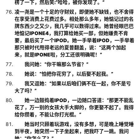
楞了一下，然后笑:“哈哈，被你发现了。”
凌一尧是一个十足的守财奴，即便她不缺钱，也不舍得
在享受消费上花费过多。相处那么多年，她惦记过的名
牌东西少之又少，我几乎可以数得过来。她曾经眼巴巴
地惦记IPONE4，我打算给她买一部，但她嫌贵不肯
要，最后买了一个IPOD。她一手举着IPOD，一手举着
那只被时代甩得老远的夏普翻盖，说：“这两个加起
来，就是IPONE啦，分工还很明确呢！”
我问她：“你干嘛那么节省？”
她说：“怕把你花穷了，以后娶不起我。”
我又逗她：“如果以后咱们俩不在一起，你不是亏
大了吗？”
她一边鼓捣着IPOD，一边随口答道：“那更不能乱
花了，万一别的女孩大手大脚的，你更娶不起了。我得
给你攒着，不能让你打光棍。”
她当时只顾着玩游戏，没有多想，可是晚上睡觉睡
到半夜，她突然一下子坐起来，把我吓了一跳。我问
她：“你怎么了？”