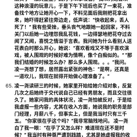
这种浪漫的玩意儿，于是下午下班后也买了一束花，准
备找个地方让她开心一下，不料见面后我刚把花拿出
来，她吓得赶紧往旁边走，低声说：“快收起来，丢人
死了！” 我有些受挫，垂头丧气地跟她一起回家，不料
关门以后她一边埋怨我乱花钱，一边得瑟地把花夺过去
闻了又闻，喜悦之情溢于言表。我问她为什么看别人送
花表白时那么开心，她说：“喜欢看戏又不等于喜欢演
戏，被人围观的时候好难为情啊，像个白痴似的。” “那
我们结婚的时候怎么办？那么多人围观。。。”我问。
凌一尧想了想，居然露出紧张的神色：“是啊，还真是
一道坎儿，我现在就得开始做心理准备了。”
凌一尧读研三的时候，她家里开始给她介绍对象，反复
几次之后她终于交代说自己已经有男朋友，而且交往很
久了。她家问我的具体状况，凌一尧怕被反对，于是给
我虚报一些内容，尤其在收入方面，她说我的职务是部
门经理，月薪八千，但事实上，但是我当时只有三千
五。 “你家很在乎这个吗？”我非常脑残地问。 凌一尧
白了我一眼：“在乎了又怎么样？难道现在还不是时
候？” 我当时有种尊严遭到践踏，尤其是她虚报我的收