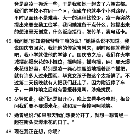
务是离凌一尧近一些，于是我和她一起去了六朝古都。
我们的学校不在同一个区，但坐车也就半个小时路程，
平时见面还不是难事。大一的课程比较少，凌一尧突然
提出来要去勤工俭学，我问她准备干点什么，她提出来
的想法毫无创意，什么饭店接待，发传单，卖电话卡。
我问她“你知道我爷爷干嘛的么？”她摇头说不知道。我
说国庆节回家，我把他的传家宝带来，到时候你就看着
吧，我小学就做他的学徒了。国庆节之后，我们在大学
城摆起爆米花的小摊位，摇啊摇，摇啊摇，砰！那天爆
米花很好卖，特别是凌一尧心惊胆战地摇着那个摇把，
就有许多人过来围观，毕竟女孩子做这个太新鲜了。不
过第二天傍晚就有人把我们赶走了，因为附近停了车
子，一声炸响之后就有警报器鬼叫，涉嫌扰民。
尽管如此，我们还是很开心，晚上去看半价电影，柜台
问我们要不要爆米花，我和凌一尧傻呵呵地笑。
她曾经说:“如果哪天我们想要分开了，就想一想曾经一
起在街头卖爆米花的日子。”
现在我正在想，你呢？