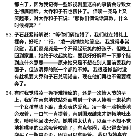
都白了，因为我记得一些影视剧里这样的事情会导致女
生彻底翻脸，大乔和子石也愣住了。 但凌一尧马上又
笑起来，对大乔和子石说：“那你们俩说话算数，什么
时候裸奔？”
子石赶紧辩解说：“等你们俩结婚了，我们就在婚礼上
裸奔，好吧？” “行。”凌一尧愉快地答应。 我觉得非常
欣慰，我们家尧尧是一个开得起玩笑的好孩子，但晚上
回到家里，她终于收起笑脸，要我好好解释一下那个赌
到底什么意思———原来她只是不想在别人面前丢我的
面子，但该清算的账一个都跑不掉。 我很遗憾当时没
有趁机要大乔和子石兑现诺言，现在他们再也不需要裸
奔了。
有时我觉得凌一尧挺难揣摩的，还是一次情人节的早
上，我们在南京地铁站外面看到一个男人捧着一束花向
一个女孩单膝下跪，当众表达爱意。凌一尧一脸艳羡地
旁观着，一口气一直提着，直到围观结束才舒畅地吐出
来，啧啧地回味无穷。她看得太认真，以至于不知不觉
地将嘴里的豆浆吸管咬扁了，有点郁闷，我只得去便利
店买了一瓶爽歪歪，因为可以拿吸管。 我以为她喜欢