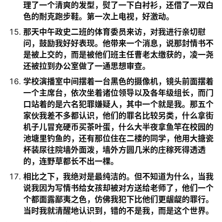
理了一个清爽的发型，熨了一下白衬衫，还借了一双白
色的耐克跑步鞋。第一次上电视，好激动。
那天中午政史二班的体育委员来访，对我进行亲切慰
问，鼓励我好好表现。他带来一个消息，说那封情书不
是被上交的，而是被他们班主任曹老太缴获的，凌一尧
还被拉到办公室做了一通思想审查。
学校演播室中间摆着一台黑色的摄像机，镜头前面摆着
一个主席台，依次坐着诸位领导以及各年级组长，而门
口站着的是六名犯罪嫌疑人，其中一个就是我。那五个
家伙我差不多都认识，他们的罪名比较另类，什么拿街
机子儿冒充硬币买茶叶蛋，什么大半夜拿鱼竿在校园的
池塘里钓鱼的，还有那位住在二楼的同学，他用大搪瓷
杯装尿往院墙外面泼，墙外方圆几米的庄稼死得透透
的，连野草都长不出一棵。
相比之下，我绝对是最纯洁的。但不知道为什么，当我
说我因为写情书给女孩却被对方送给老师了，他们一个
个都面露鄙夷之色，仿佛我犯下比他们更龌龊的罪行。
当时我就清醒地认识到，错的不是我，而是这个世界。