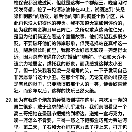
校保安都没敢过问。但就是这样一个群架王，晚自习时
突发奇想，挖了一坨清凉油抹在JJ上，试图达到“头悬
梁锥刺股”的功效，最后他的嚎叫响彻整个教学区，从
此再也没人记得他的神勇。我不知道大家如何评价的，
因为我的氪金狗耳早已阵亡。之所以重点这两位仁兄，
是因为他们俩正在看这个直播故事，他们希望我多褒少
贬，不要破坏他们的伟岸形象，但我选择站在真相这一
边。随后很长时间里，我都不太好意思和凌一尧走得太
近，因为总有傻逼在旁边“矮油”“噢哟”。子石和大乔不
遗余力地耍宝，烘托我的形象，而我感觉这样太小丑
了，但一抬头我看见凌一尧嘴角的笑，一下子发现自己
非常愿意当这个小丑。在那个年龄，无论无意的出糗还
是有意的献丑，只要能博取那个人的一笑，便会欣喜若
狂。而多年以后，这样的快乐已然灭绝。
因为有我这个炮灰的经验教训摆在这里，喜欢凌一尧的
男生很多，敢于追求的却几乎没有。我们亲眼看见一个
高三哥把她在圣诞节把她约到桥边，送她一盒巧克力，
凌一尧怎么不肯要，三哥一怒之下把那盒巧克力丢进河
里。第二天，子石和大乔把巧克力盒子捞上来，打开包