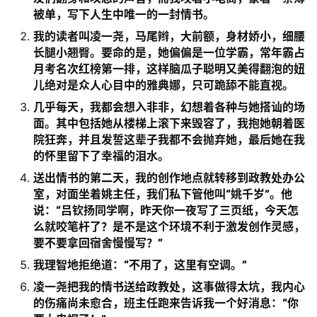
被单，写下人生中唯一的一封情书。
我的读者叫凌一尧，马尾辫，大前额，身材娇小，细腰
长腿小翘臀。要命的是，她偏偏是一位学霸，常年霸占
月考名次红榜第一排，这样脑瓜子聪明又美得翻泡的妞
儿绝对是众人心目中的雅典娜，只可跪舔不能直视。
几乎每天，我都会想入非非，幻想着各种与她搭讪的场
面。其中包括她从楼梯上滚下来毁容了，我抱她朝着医
院狂奔，并且发誓这辈子我都不会抛弃她，最后她在我
的怀里留下了幸福的泪水。
送出情书的第二天，我的创作地点就转移到政教处办公
室，对面坐着姚主任，我们私下管他叫“姚千岁”。他
说：“吕钦扬同学啊，昨天你一夜写了三页纸，今天怎
么就咬笔杆了？是不是这个环境不利于激发创作灵感，
要不要拿回宿舍慢慢写？”
我理智地拒绝道：“不用了，这里有空调。”
凌一尧把我的情书送给政教处，这事做得太坑，我内心
的伤痛尚未愈合，班主任跑来告诉我一个好消息：“你