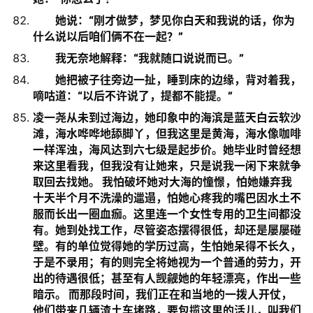
她说：“刚才做梦，梦见你白天和我说的话，你为
什么说以后咱们俩不在一起？”
我无奈地解释：“我就随口说说而已。”
她把被子往旁边一扯，睡到床的边缘，背对着我，
嘀咕道：“以后不许说了，提都不能提。”
凌一尧从未到过海边，她印象中的海滨是蓝天白云软沙
滩，海水哗哗地舔脚丫，但我这里是黄海，海水像咖啡
一样浑浊，海风达到六七级是起步价。她毕业时曾经想
来这里看我，但我没有让她来，只是说我一闲下来就争
取回去找她。 我怕破坏她对大海的憧憬，怕她嫌弃我
十天半个月不洗澡的邋遢，怕她心疼我的嘴巴因水土不
服而长出一圈血痂。这里连一个女性专用的卫生间都没
有。她到处找工作，尽管姿态摆得很低，却还是屡屡碰
壁。有的单位觉得她的学历过高，生怕她呆得不长久，
于是不录用；有的则完全将她视为一个普通的劳力，开
出的待遇很低；甚至有人觊觎她的年轻漂亮，作出一些
暗示。 而那段时间，我们正在和当地的一拨人开仗，
他们带来几辆渣土车堵路，要包揽这里的活儿，叫我们