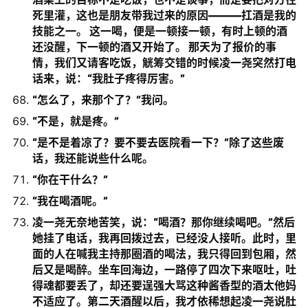
死里灌，这也是朋友带我过来的原因———扛酒是我的
技能之一。 这一喝，便是一顿接一顿，有时上顿的酒
还没醒，下一顿的酒又开始了。 那天为了报价的事
情，我们又请客吃饭，觥筹交错的时候凌一尧突然打电
话来，说：“我肚子疼得厉害。”
“怎么了，来那个了？”我问。
“不是，就是疼。”
“是不是着凉了？要不要去医院看一下？”除了这些废
话，我还能说些什么呢。
“你在干什么？”
“我在喝酒呢。”
凌一尧无奈地苦笑，说：“喝酒？那你继续喝吧。”然后
她挂了电话，我再回拨过去，已经没人接听。此时，里
面的人在喊我主持那圈酒的喝法，我只得回到包厢，然
后又是喝醉。坐车回海边，一路停了四次下来呕吐，吐
得魂都要丢了，却还要逞强大骂这种酱香型的酒太他妈
不适应了。第二天酒醒以后，我才依稀想起凌一尧说肚