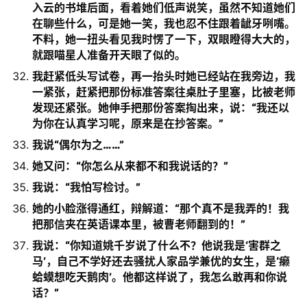
入云的书堆后面，看着她们低声说笑，虽然不知道她们
在聊些什么，可是她一笑，我也忍不住跟着龇牙咧嘴。
不料，她一扭头看见我时愣了一下，双眼瞪得大大的，
就跟喵星人准备开天眼了似的。
我赶紧低头写试卷，再一抬头时她已经站在我旁边，我
一紧张，赶紧把那份标准答案往桌肚子里塞，比被老师
发现还紧张。她伸手把那份答案掏出来，说：“我还以
为你在认真学习呢，原来是在抄答案。”
我说“偶尔为之……”
她又问：“你怎么从来都不和我说话的？”
我说：“我怕写检讨。”
她的小脸涨得通红，辩解道：“那个真不是我弄的！我
把那信夹在英语课本里，被曹老师翻到的！”
我说：“你知道姚千岁说了什么不？他说我是‘害群之
马’，自己不学好还去骚扰人家品学兼优的女生，是‘癞
蛤蟆想吃天鹅肉’。他都这样说了，我怎么敢再和你说
话？”