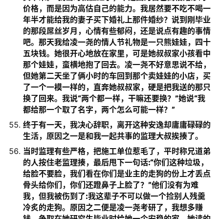
价格，而是因为高估自己的能力。我居然要不吃不喝一
年半才能给我的妻子买下婚礼上那件婚纱？说到刚毕业
的那段屌丝岁月，心情有些郁闷，还是说点有趣的事情
吧。那天我给凌一尧的情人节礼物是一只熊娃娃，四十
五块钱。她很开心地放在家里，可是她叔叔家小孩看中
那个娃娃，蛮横地抱了回去。凌一尧不好意思说不给，
但她第二天坐了俩小时的车回到那个卖娃娃的小店，买
了一个一模一样的，直奔她叔叔家，硬是把我送的那只
换了回来。我说“两个都一样，干嘛还要换？”她说“我
都给那一个取了名字，两个怎么可能一样？”
终于有一天，我决心辞职，离开这种安逸却庸庸碌碌的
生活，原因之一是和我一起共事的监理大叔挨揍了。
当时监理有些严格，把施工单位惹毛了，平时称兄道弟
的人按住老监理揍，最后甩下一句话:“你们这种垃圾，
给脸不要脸，我们看在你们是业主的走狗的份上才丢点
骨头给你们，你们还蹬鼻子上脸了？”他们没有为难
我，但我被伤到了:我这辈子不可以做一个捡别人残羹
冷炙的走狗。原因之二便是凌一尧考研了，我想多赚
钱，争取在她研究生毕业时给她一个安稳的家。她读的