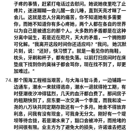
子疼的事情，赶紧打电话过去慰问。她说她夜里吃了止
疼片，迷迷糊糊一会儿醒一会儿睡，直到天亮才眯了一
会儿。这就是恋人分离的痛苦，你不知道她有多需要
你，而她不知道你有多心疼她，两个人都在各自的世界
以为自己是被遗忘的那个人。大多数的矛盾都是在这种
分离中诞生，若是近在咫尺，天大的矛盾，一个拥抱即
可化解。“我离开这段时间你还适应吗？”我问。 她沉默
片刻，说：“还好，快习惯了。就是一看见你的拖鞋，
枕头，牙刷和杯子，都有些失落。以前打扫房间时在床
垫底下找到你的臭袜子都会骂你，现在找不到了，却更
加难过。”
那个围海工程相当艰苦，与大海斗智斗勇，一边铺路一
边通车，潮水一来就得逃命，潮水一退就得抢工期，有
时昼潮夜汐冲得猛烈，几天的血汗都白费了。那间房子
的租期快到了，房东要一次交满一个季度，而我和凌一
尧的八万块共同定期存款还有一个多月。她舍不得放弃
利息，问我有没有现金，可我身无分文。刚好有一个堤
坝等待合拢，若是潮水来了，豁口会被冲开，而抢堵的
时间很有限。业主方为了避免大的损失，许诺谁去把这