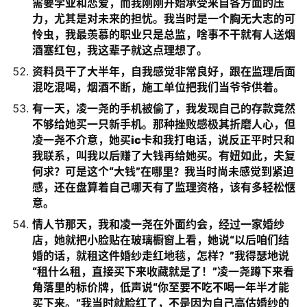
需要学业和恋爱，而我刚刚开始承受来自各方面的压
力，尤其是对未来的担忧。我当时是一个胸无大志的可
怜虫，我最羡慕的职业只是总监，啥事不干就有人送烟
酒塞红包，我这辈子就这点理想了。
资料员干了大半年，自我感觉非常良好，跟在监理后面
混吃混喝，烟酒不断，施工单位把我们当爷爷供着。
有一天，凌一尧的手机被偷了，我发现自己的存款竟然
不够给她买一只新手机。那种挫败感极其折磨人心，但
凌一尧不介意，她买ic卡和我打电话，说反正平时只和
我联系，叫我以后赚了大钱再给她买。有妞如此，夫复
何求？可是这个“大钱”在哪里？我当时尚未感觉到紧迫
感，还在盘算着自己哪天有了监理资格，该有多轻松惬
意。
情人节那天，我和凌一尧在外面约会，经过一家婚纱
店，她就把小脸贴在玻璃橱窗上看，她说“以后咱们结
婚的话，就租这件婚纱走红地毯，怎样？”我得瑟地说
“租什么租，直接买下来收藏就是了！”凌一尧蹲下来看
角落里的标价牌，低声说“你至要不吃不喝一年半才能
买下来。”我当时就脸红了，不是因为自己高估婚纱的