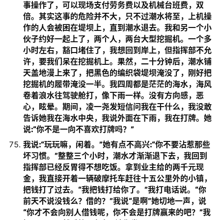
事操作了，可以现场支付劳务费以及机械台班费，双
倍。其实这事的危险并不大，只不过潮水将至，上机操
作的人会被困在堤坝上，直到潮水退去。我和另一个小
伙子约好一起上了，两个人，两台大型挖掘机。一个多
小时左右，豁口堵住了，我想回到岸上，但指挥部不允
许，要我们呆在挖掘机上。果然，二十分钟后，潮水铺
天盖地漫上来了，把黑色的编织袋堤坝淹没了，刚好把
挖掘机的履带淹没一半。我四周都是茫茫的海水，海风
卷着浪水往驾驶舱打，像下雨一样。没有方向感，恶
心，眩晕。期间，凌一尧发短信问我在干什么，我没敢
告诉她我在海水中央，我说外面在下雨，我在打牌。她
说:“你不是一向不喜欢打牌吗？”
我说:“玩玩嘛，闲着。”她有点不高兴:“你不要沾惹那些
坏习惯。”整整三个小时，潮水才渐渐退下去，我回到
指挥部已经反胃得不想吃饭。拿到业主给的两千元现
金，我直接开着一辆破摩托车赶往十五公里外的小镇，
把钱打了过去。“我把钱打给你了。”我打电话说。“你
前天不说没钱么？借的？”我说“是啊”她切地一声，说
“你才不会向别人借钱呢，你不会是打牌赢来的吧？”我