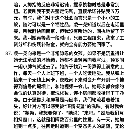
陷，大拇指的反应非常迟钝，握拳执物时总是非常别
扭。老板叫我不要去鉴定伤残，直接承诺补贴我五万
元，有时，我们对于这个社会而言只是一个小小的工
蚁，随时可以是一个牺牲品。凌一尧知道以后在电话里
哭，叫我赶快回南京，但我没有听她的，固执地留了下
来。我叫她再等我一段时间，只要工程结束，我拿了工
资分红和伤残补贴金，就完全有能力娶她回家了。
凌一尧向来是一个非常隐忍的女孩，如果不是沉重得让
她无法承受的坏情绪，她都不会轻易向我宣泄，顶多闹
一闹小脾气就过去了。她终于找到一份算得上满意的工
作，每天一个人上班下班，一个人吃饭睡觉。我从镇上
搞来一个无线上网卡，夜晚闲下来时会开车开到一个搜
得到信号的堤坝上，和她视频一会儿。她每次都会像约
会似的认真对待，梳洗化妆，连小房间都收拾得干干净
净。由于摄像头和屏幕是两回事，我们轮流看着着镜
头，好让对方可以感受被“深情凝望”的滋味。有时我会
说：“尧尧，我想要你了。”她说：“来吧。” 然后我们互
相抖窗口，这就是相隔数百公里的性爱。有一天，她加
班到十点多，往回走时遭到一个变态男人的尾随，无论