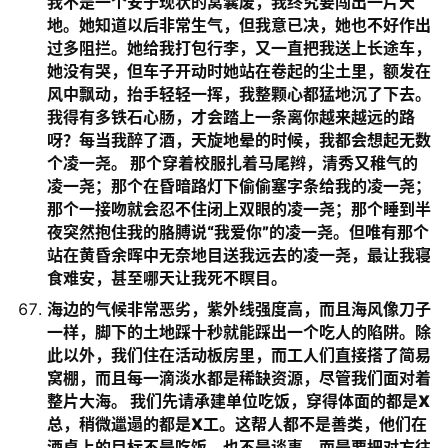
我不是一个安于现状的窝囊废，我终究要闯出一片天
地。她知道以后非常生气，但我意已决，她也不好作出
过多阻拦。她给我打包行李，又一直把我送上长途车，
她没有哭，但车子开动时她站在卷起的尘土里，额发在
风中飘动，抬手轻轻一挥，我整颗心都猛地沉了下去。
我得有多铁石心肠，才会踏上一条离你越来越远的路
呀？每当我醉了酒，天旋地晕的时候，我都会想起无数
个凌一尧。 那个穿着校服扎着马尾辫，清秀又稚气的
凌一尧；那个在昏暗路灯下偷偷塞字条给我的凌一尧；
那个一接吻就会忍不住闭上双眼的凌一尧；那个睡到半
夜突然抱住我的胳膊说“我爱你”的凌一尧。但唯有那个
站在黄昏余晖中无奈地目送我远去的凌一尧，最让我寝
食难安，甚至哪天让我死不瞑目。
海边的气候非常恶劣，紫外线强度高，而且海风像刀子
一样，脚下的土地踩十秒就能踩出一个吃人的陷阱。除
此以外，我们住在活动板房里，而工人们直接搭了简易
窝棚，而且每一滴淡水都是稀缺资源，尽管我们面对着
整片大海。 我们先请承建单位吃饭，穿得体面的都是X
总，稍微邋遢的都是X工。这帮人都不是善类，他们在
酒桌上的目标不是吃饭，也不是谈事，而是要把对方往