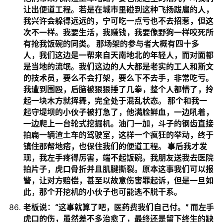
让出便道工程。若是在城市里碰到这种飞扬跋扈的人，
我兴许会躲得远远的，宁可吃一点亏也不去招惹，但这
次不一样。我要生活，我赚钱，我要像野狗一样咬死所
有抢我饭碗的同类。 那场架的参与者大概有四十多
人，我们这边是一帮来自天南地北的年轻人，而对面都
是当地的流氓。我们这边的人大都是老实的工人和斯文
的技术员，要么不会打架，要么下不去手，非常吃亏。
我遭到围殴，后脑被狠狠捶了几拳，整个人都懵了，拎
起一块木方就挥舞，完全处于混乱状态。 那个和我一
起守堤坝的小伙子被打急了，他满脸鲜血，一边吼着，
一边爬上一台轮式挖掘机。油门一加，斗子的钢齿直接
拍扁一辆渣土车的驾驶室，这样一个疯狂的举动，终于
镇住那帮地痞，也保住我们的便道工程。 事后我才发
现，我左手疼得厉害，端不起饭碗。我朋友送我去医院
拍片子，虎口骨折并且肌腱撕裂。原本这事我们可以报
警，让对方赔偿，甚至以故意伤害罪起诉，但是一旦如
此，那个开挖机的小伙子也可能逃不脱干系。
老板说：“这事就算了吧，医药费我们自己付。” 而左手
虎口的伤，虽然差不多治愈了，最终还是留下终生的缺