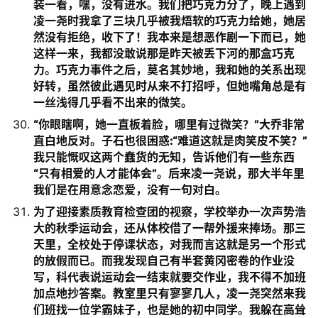
装一看，嘿，没有进水。我们把巧克力分了，晚上遇到
凌一尧时我拿了三块几乎被我焐软的巧克力给她，她居
然没有拒绝，收下了！我本来是想恶作剧一下而已，她
这样一来，我都没敢说那是昨天被丢下河的那盒巧克
力。巧克力事件之后，莫名其妙地，我和她的关系出现
好转，虽然彼此遇见时从来不打招呼，但她嘴角总是有
一丝浅得几乎看不出来的微笑。
“你眼瞎啊，她一直板着脸，哪里有过微笑？”大乔非常
直白地反对。子石也很困惑:“难道这就是肉笑皮不笑？”
我只能慨叹这两个蠢货的无知，告诉他们有一些东西
“只有相爱的人才能体会”。后来凌一尧说，那大半年里
我们是在用意念恋爱，没有一句对白。
为了迎接素质教育检查团的视察，学校举办一次声势浩
大的秋季运动会，还从体校借了一帮外援来捧场。那三
天里，全校处于停课状态，对我而言这就是另一个形式
的放假而已。而我发现自己有半套黄冈密卷的作业没
写，科代表说运动会一结束就要交作业，我不得不加班
加点地抄答案。教室里只有寥寥几人，凌一尧突然来我
们班找一位学霸妹子，也是她的初中同学。我躲在高耸