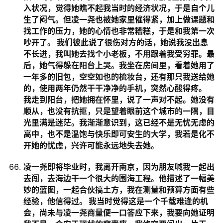
入状况，觉得她瞧不起我当时的经济状况，于是自个儿
生了闷气。但凌一尧也被她家里催得紧，加上做课题和
找工作的压力，她的心情也非常糟糕，于是和我第一次
吵开了。 我们彼此说了很伤对方的话，她说我没出息
不长进，我叫她去找个小老板，不用跟着我受穷罪。最
后，她气得躲在阳台上哭。我坐在房间里，看着她用了
一年多的旧包，空空如也的梳妆台，还有那只我送给她
的，使用两年仍然干干净净的手机，突然心酸得疼。
我走到阳台，把她拥在怀里，说了一声对不起。她没有
顺从，也没有抗拒，只是望着眼前这个城市的一隅，目
光里满是迷茫。我渐渐意识到，这已经不是无忧无虑的
高中，也不是温饱与快乐即可安生的大学，我若是化不
开她的忧虑，兴许可能永远地失去她。
凌一尧即将毕业时，我离开南京，因为朋友喊我一起出
去闯，去海边干一个很大的围海工程。他描述了一幅美
妙的蓝图，一起合伙搞土方，我在测量和预算方面有些
经验，他信得过。 我当时觉得这是一个千载难逢的机
会，尚未与凌一尧商量便一口答应下来，我要向她证明