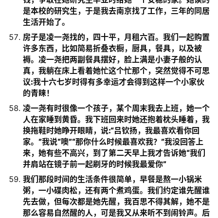
是本校的研究生，于是我去南京找了工作，三年的同居
生活开始了。
房子是凌一尧找的，四十平，月租六百。我们一起购置
许多东西，比如简易折叠衣橱，厨具，餐具，以及被
褥。凌一尧把两副餐具摆好，脸上满是小妻子般的认
真，我躺在床上看着她忙这个忙那个，突然觉得不可思
议:我十六七岁时得有多幸运才会得到这样一个小家伙
的青睐！
凌一尧有时很像一个孩子，某个周末我去上班，她一个
人在家睡到黄昏。我下班回来时她还抱着枕头睡着，我
换拖鞋时她睁开眼睛，说:“吕钦扬，我最喜欢看你回
家。”我说“噢”“那你什么时候最喜欢我？”我没回答上
来，她有些不高兴，到了第二天早上我才告诉她“我们
并肩站在镜子前一起刷牙的时候我最爱你”
我们那段时间的生活条件很简单，早餐是熬一小锅米
粥，一小碟肉松，还有两个煮鸡蛋。我们约定谁先醒谁
先去做，但每次都是她先醒，我百思不得其解，她不是
那么容易自然醒的人，可是我又从来听不到闹铃声。后