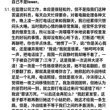
自己不是loser。
在监理公司工作，本应是很轻松的，但不是指我们这种
苦逼资料员，每天白天忙得要命，对着电脑处理各种文
件，晚上凌一尧打电话过来和我聊天，我已经累得只想
闷头大睡。当时我的心情的确非常焦躁，经常怀念学校
里的惬意生活，所以当凌一尧喋喋不休地说着学校里发
生的好玩的事情，我却没有耐心听下去，打断道:“明天
再聊吧，你也早点休息。”她愣了一下，说:“你是关心我
呢，还是嫌弃我呢？”我说:“我就是很累。”她呵呵冷笑
一声，把电话挂了，周围一片寂静时我却睡不着了，一
下子被自己吓醒了:三年了，这是我第一次这样大逆不
道！凌一尧是一个性格很犟的女孩，她不轻易翻脸，但
只要翻了脸，那就真是很难弥合了。她掀起的冷战持续
足足一个礼拜，电话照接，但就是很冷淡，冷淡得让人
觉得她一夜之间移情别恋了。我急得团团转，但她认为
的惩罚时间一到，就立即打电话过来问“知道错了吗？”
我说“罪该万死。”“以后还会再犯么？”我赶紧发誓，这
辈子都不敢再敷衍她这个小姑奶奶，她这才给我一条生
路。但是，冷战结束不等于我们之间的矛盾消失，她只