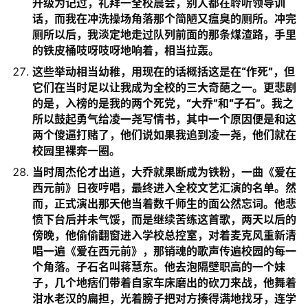
升级为记过，礼拜一全校晨会，别人都在聆听领导训
话，而我在冲洗操场角落那个简陋又瘟臭的厕所。冲完
厕所以后，我淡定地走过队列前面的那条煤渣路，手里
的铁皮桶吱呀吱呀地响着，相当拉轰。
这些举动相当幼稚，用现在的话概括这是在“作死”，但
它们在当时足以让我成为全校的三大奇葩之一。更悲剧
的是，入榜的是我的两个死党，“大乔”和“子石”。我之
所以鼓起勇气给凌一尧写情书，其中一个原因便是和这
两个傻逼打赌了，他们说如果我追到凌一尧，他们就在
校园里裸奔一圈。
当时周杰伦才出道，大乔就果断成为铁粉，一曲《爱在
西元前》日夜哼唱，最终进入全校文艺汇演的名单。然
而，正式演出那天他当着数千师生的面公然忘词。他悲
愤下台后并未气馁，而是继续苦练这首歌，两天以后的
傍晚，他偷偷翻窗进入学校总控室，对着麦克风重新清
唱一遍《爱在西元前》，那销魂的歌声传遍校园的每一
个角落。子石名叫蒋慧东。他去泡隔壁职高的一个妹
子，几个地痞们带着自家车床磨出的砍刀来战，他舞着
泔水老汉的扁担，光着膀子把对方揍得满地找牙，连学