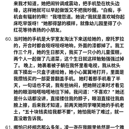
来我才知道，她把闹铃调成震动，把手机垫在枕头边
缘，这样她就可以早起做饭又不把我吵醒。“白痴，手
机会有辐射的啊！”我埋怨道。她说:“我就是喜欢喊你起
床吃早饭呀！”她那得瑟的模样，就像幼儿园里得了小
红花等待表扬的小朋友。
当时她的手机是大学室友淘汰下来送给她的，摩托罗拉
的，开合时都会吱呀吱呀地响，外面的漆都掉了。我工
作三个月，她的生日那天，我买了一只小的儿童蛋糕，
两个人一起做了几道菜，这个生日就这样勉勉强强过掉
了。 晚上，她裹着被子躺在我怀里看电视，我从枕头
底下摸出一只盒子递给她，她小心翼翼地打开，里面是
我攒钱买的一部夏普翻盖手机。 她盯着那手机看了半
天，一句话也不说，我有些纳闷，把她掰过来时才看见
她的眼泪啪嗒啪嗒地往下掉。我问道：“不喜欢？” 她还
是什么话都没讲，直接搂住我的脖子，眼泪直接往我肩
膀上擦，后来我才知道，前两天她同学嘲笑她的手机老
土，“五十块钱卖给我都不要”，她怕我听了难过，就一
直没敢告诉我。
哪怕已经相恋那么多年，凌一尧在我眼里依然是一个雅