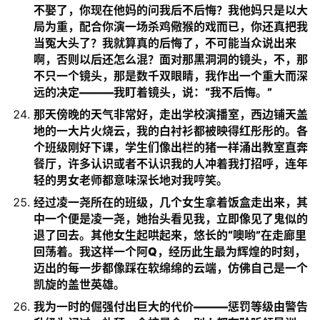
不娶了，你现在他妈的问我后不后悔？我他妈只是以大
局为重，配合你演一场杀鸡儆猴的戏而已，你还真把我
当冤大头了？我就算真的后悔了，不可能当众说出来
啊，否则以后还怎么混？面对那黑洞洞的镜头，不，那
不只一个镜头，那是数千双眼睛，我作出一个重大而深
远的决定———我盯着镜头，说：“我不后悔。”
那天傍晚的天气非常好，走出学校演播室，西边铺天盖
地的一大片火烧云，我的白衬衫都被映得红彤彤的。各
个班级刚好下课，学生们像出栏的猪一样涌出教室直奔
餐厅，许多认识或者不认识我的人冲着我打招呼，连年
轻的男女老师都意味深长地对我哼笑。
经过凌一尧所在的班级，几个女生拿着饭盒走出来，其
中一个便是凌一尧，她抬头看见我，立即像见了鬼似的
退了回去。其他女生起哄起来，悠长的“噢哟”在走廊里
回荡着。我这样一个阿Q，经历此生最为辉煌的时刻，
迈出的每一步都像踩在软绵绵的云端，仿佛自己是一个
凯旋的盖世英雄。
我为一时的倔强付出巨大的代价———惩罚等级由警告