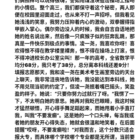
们俩照样可以玩得很嗨，譬如用煤渣块狙击操场上接吻
的小情侣。整个高三，我们都保守着这个秘密，两人即
便在校园里迎面走过，也从来不打一声招呼。但我看见
她浅浅的笑意，我努力压抑着内心的激动，双拳握得指
甲嵌入掌心。偶尔旁边没人的时候，我会自言自语地把
她的姓名说出来，然后像一只疯猴子似的狂奔乱跳，那
真是一件快乐到极点的事情。凌一尧，我喜欢你呀！喜
欢得恨不得在教学楼里裸奔，恨不得在操场上打滚，恨
不得冲进校长办公室尖叫！那一年的高考，全省数学平
均分68分，我只考了38分，总分离本科线还差9分！
填报志愿那天，我和凌一尧在美术考生画室旁边的天台
上聊天，我非常沮丧地告诉她，我没能达到本科线，她
不用兑现当初的约定了，但凌一尧抿着嘴巴摇头，笑盈
盈的样子。她说：“只要你努力过就行了呀。”我愣了一
下，不太明白她的意思。她再对我眨巴眼睛，我这时候
才猛然顿悟，开心得手舞足蹈起来，而她甩着小手直打
我，叫我“不要发癫”。这是她的一个口头禅，每当我或
者她的朋友开心得失态，她就会很温和地笑着，在后面
提醒“哎呀，不要发癫啦！”对我而言，这个分数只适合
报大专，而具体哪个学校哪个专业都是无所谓，当前要