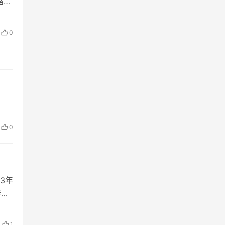
路径
0
0
3年
华人
1