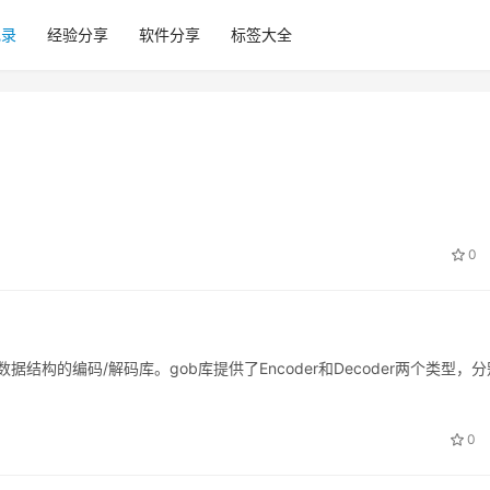
记录
经验分享
软件分享
标签大全
0
结构的编码/解码库。gob库提供了Encoder和Decoder两个类型，
0