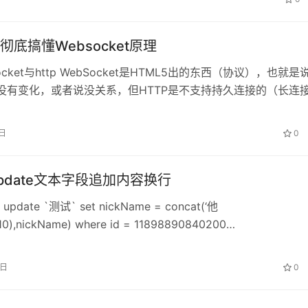
彻底搞懂Websocket原理
ocket与http WebSocket是HTML5出的东西（协议），也就是
议没有变化，或者说没关系，但HTTP是不支持持久连接的（长连
不算）…
1日
0
 update文本字段追加内容换行
date `测试` set nickName = concat(‘他
10),nickName) where id = 11898890840200…
4日
0