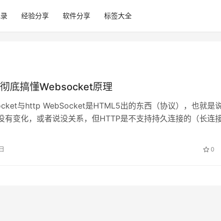
记录
经验分享
软件分享
标签大全
彻底搞懂Websocket原理
ocket与http WebSocket是HTML5出的东西（协议），也就是
议没有变化，或者说没关系，但HTTP是不支持持久连接的（长连
不算）…
1日
0