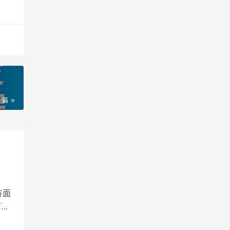
一篇
方面
可