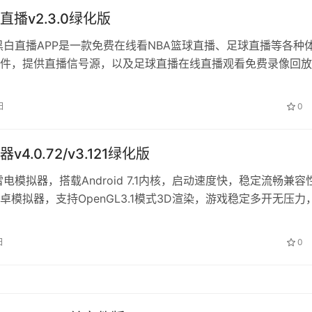
播v2.3.0绿化版
黑白直播APP是一款免费在线看NBA篮球直播、足球直播等各种
件，提供直播信号源，以及足球直播在线直播观看免费录像回放
临现场也能高清低调看jrs直…
日
0
v4.0.72/v3.121绿化版
雷电模拟器，搭载Android 7.1内核，启动速度快，稳定流畅兼容
卓模拟器，支持OpenGL3.1模式3D渲染，游戏稳定多开无压力
，支持一键宏…
日
0