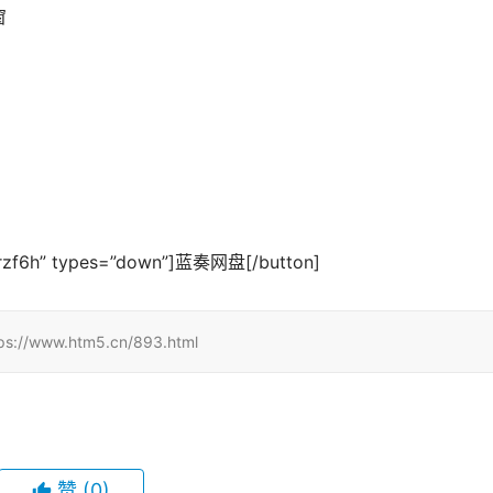
窗
Jkyrzf6h” types=”down”]蓝奏网盘[/button]
w.htm5.cn/893.html
赞
(0)