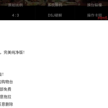
制，完美纯净版！
益！
的购物台
全部免费
任意拖拉
任意删除