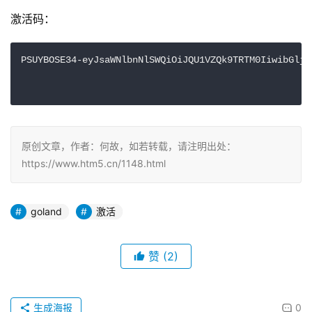
激活码：
PSUYBOSE34-eyJsaWNlbnNlSWQiOiJQU1VZQk9TRTM0IiwibGljZ
原创文章，作者：何故，如若转载，请注明出处：
https://www.htm5.cn/1148.html
goland
激活
赞
(2)
生成海报
0